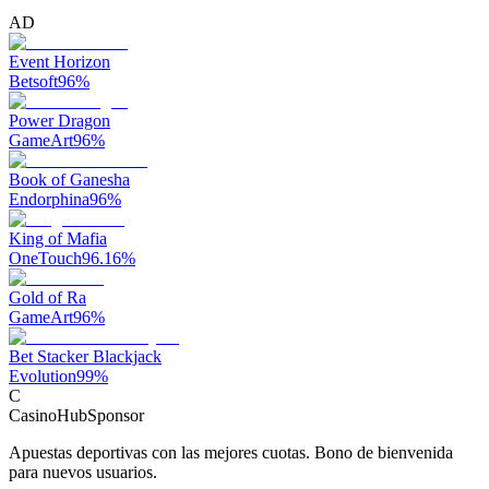
AD
Event Horizon
Betsoft
96
%
Power Dragon
GameArt
96
%
Book of Ganesha
Endorphina
96
%
King of Mafia
OneTouch
96.16
%
Gold of Ra
GameArt
96
%
Bet Stacker Blackjack
Evolution
99
%
C
CasinoHub
Sponsor
Apuestas deportivas con las mejores cuotas. Bono de bienvenida
para nuevos usuarios.