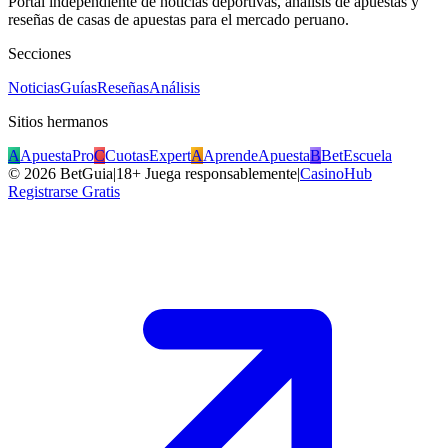
Portal independiente de noticias deportivas, análisis de apuestas y
reseñas de casas de apuestas para el mercado peruano.
Secciones
Noticias
Guías
Reseñas
Análisis
Sitios hermanos
A
ApuestaPro
C
CuotasExpert
A
AprendeApuesta
B
BetEscuela
©
2026
BetGuia
|
18+ Juega responsablemente
|
CasinoHub
Registrarse Gratis