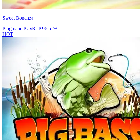
Sweet Bonanza
Pragmatic Play
RTP
96.51
%
HOT