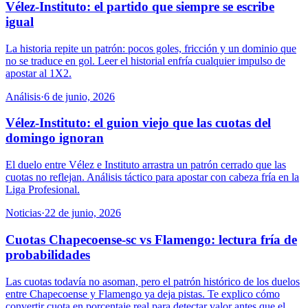
Vélez-Instituto: el partido que siempre se escribe
igual
La historia repite un patrón: pocos goles, fricción y un dominio que
no se traduce en gol. Leer el historial enfría cualquier impulso de
apostar al 1X2.
Análisis
·
6 de junio, 2026
Vélez-Instituto: el guion viejo que las cuotas del
domingo ignoran
El duelo entre Vélez e Instituto arrastra un patrón cerrado que las
cuotas no reflejan. Análisis táctico para apostar con cabeza fría en la
Liga Profesional.
Noticias
·
22 de junio, 2026
Cuotas Chapecoense-sc vs Flamengo: lectura fría de
probabilidades
Las cuotas todavía no asoman, pero el patrón histórico de los duelos
entre Chapecoense y Flamengo ya deja pistas. Te explico cómo
convertir cuota en porcentaje real para detectar valor antes que el