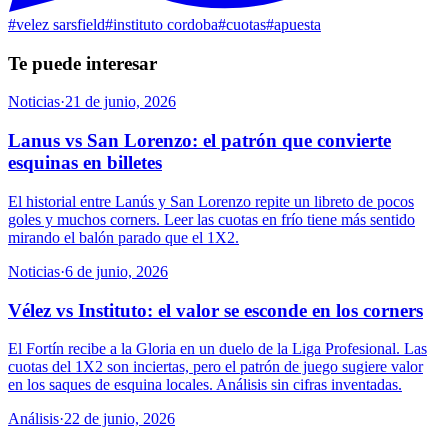
#
velez sarsfield
#
instituto cordoba
#
cuotas
#
apuesta
Te puede interesar
Noticias
·
21 de junio, 2026
Lanus vs San Lorenzo: el patrón que convierte
esquinas en billetes
El historial entre Lanús y San Lorenzo repite un libreto de pocos
goles y muchos corners. Leer las cuotas en frío tiene más sentido
mirando el balón parado que el 1X2.
Noticias
·
6 de junio, 2026
Vélez vs Instituto: el valor se esconde en los corners
El Fortín recibe a la Gloria en un duelo de la Liga Profesional. Las
cuotas del 1X2 son inciertas, pero el patrón de juego sugiere valor
en los saques de esquina locales. Análisis sin cifras inventadas.
Análisis
·
22 de junio, 2026