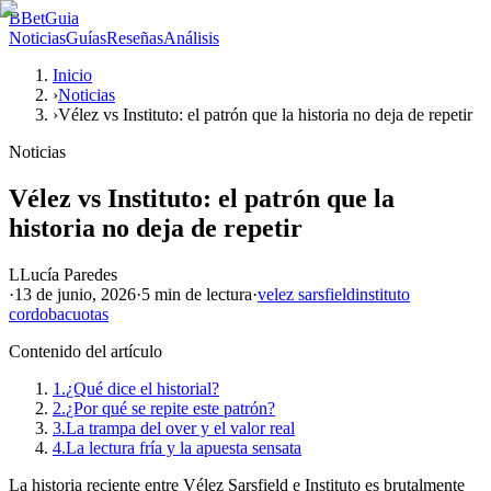
B
BetGuia
Noticias
Guías
Reseñas
Análisis
Inicio
›
Noticias
›
Vélez vs Instituto: el patrón que la historia no deja de repetir
Noticias
Vélez vs Instituto: el patrón que la
historia no deja de repetir
L
Lucía Paredes
·
13 de junio, 2026
·
5 min
de lectura
·
velez sarsfield
instituto
cordoba
cuotas
Contenido del artículo
1.
¿Qué dice el historial?
2.
¿Por qué se repite este patrón?
3.
La trampa del over y el valor real
4.
La lectura fría y la apuesta sensata
La historia reciente entre Vélez Sarsfield e Instituto es brutalmente