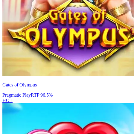
Gates of Olympus
Pragmatic Play
RTP
96.5
%
HOT