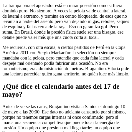
La trampa para el apostador está en mirar posesión como si fuera
dominio puro. No siempre. A veces la pelota va de central a lateral,
de lateral a extremo, y termina en centro bloqueado, de esos que no
levantan a nadie del asiento pero van dejando migas, rebotes, saques
de esquina y faltas cerca de la raya. Eso no garantiza gol. Pero
suma. En Brasil, donde la presión física suele ser una bisagra, ese
detalle puede valer más que una cuota corta al local.
Me recuerda, con otra escala, a ciertos partidos de Perú en la Copa
América 2011 con Sergio Markarián: la selección no siempre
mandaba con la pelota, pero entendía que cada falta lateral y cada
despeje mal orientado podía fabricar una ocasión. No era
romanticismo, era administración de metros. Bragantino-Vitoria pide
una lectura parecida: quién gana territorio, no quién luce más limpio.
¿Qué dice el calendario antes del 17 de
mayo?
Antes de verse las caras, Bragantino visita a Santos el domingo 10
de mayo a las 20:00. Ese dato no adelanta cansancio por sí mismo,
porque no tenemos cargas internas ni once confirmado, pero sí
marca una secuencia competitiva que puede tocar la energía de
presión. Un equipo que presiona mal llega tarde; un equipo que