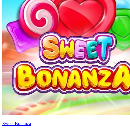
Sweet Bonanza