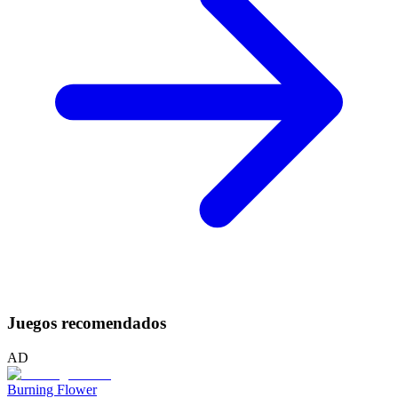
Juegos recomendados
AD
Burning Flower