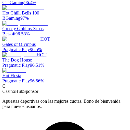
CT Gaming
96.4
%
Hot Chilli Bells 100
BGaming
97
%
Greedy Goblins Xmas
Betsoft
96.58
%
HOT
Gates of Olympus
Pragmatic Play
96.5
%
HOT
The Dog House
Pragmatic Play
96.51
%
Hot Fiesta
Pragmatic Play
96.56
%
C
CasinoHub
Sponsor
Apuestas deportivas con las mejores cuotas. Bono de bienvenida
para nuevos usuarios.