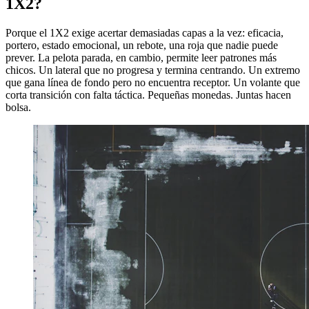
1X2?
Porque el 1X2 exige acertar demasiadas capas a la vez: eficacia,
portero, estado emocional, un rebote, una roja que nadie puede
prever. La pelota parada, en cambio, permite leer patrones más
chicos. Un lateral que no progresa y termina centrando. Un extremo
que gana línea de fondo pero no encuentra receptor. Un volante que
corta transición con falta táctica. Pequeñas monedas. Juntas hacen
bolsa.