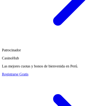
Patrocinador
CasinoHub
Las mejores cuotas y bonos de bienvenida en Perú.
Registrarse Gratis