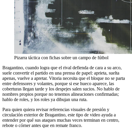
Pizarra táctica con fichas sobre un campo de fútbol
Bragantino, cuando logra que el rival defienda de cara a su arco,
suele convertir el partido en una prensa de papel: aprieta, suelta
apenas, vuelve a apretar. Vitoria necesita que el bloque no se parta
entre defensores y volantes, porque si ese hueco aparece, las
coberturas llegan tarde y los despejes salen sucios. No hablo de
nombres propios porque no tenemos alineaciones confirmadas;
hablo de roles, y los roles ya dibujan una ruta.
Para quien quiera revisar referencias visuales de presión y
circulación exterior de Bragantino, este tipo de video ayuda a
entender por qué sus ataques muchas veces terminan en centro,
rebote o córner antes que en remate franco.